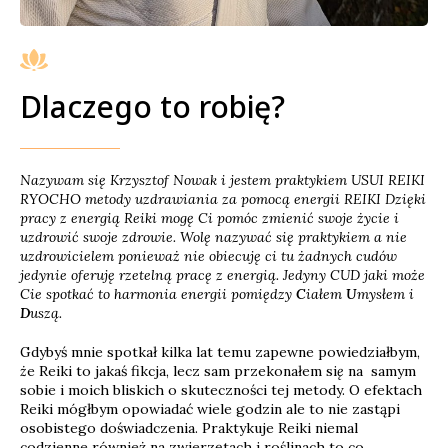
Dlaczego to robię?
Nazywam się Krzysztof Nowak i jestem praktykiem USUI REIKI
RYOCHO metody uzdrawiania za pomocą energii REIKI Dzięki
pracy z energią Reiki mogę Ci pomóc zmienić swoje życie i
uzdrowić swoje zdrowie. Wolę nazywać się praktykiem a nie
uzdrowicielem ponieważ nie obiecuję ci tu żadnych cudów
jedynie oferuję rzetelną pracę z energią. Jedyny CUD jaki może
Cie spotkać to harmonia energii pomiędzy
C
iałem
U
mysłem i
D
uszą.
Gdybyś mnie spotkał kilka lat temu zapewne powiedziałbym,
ż
e Reiki to jakaś fikcja, lecz sam przekonałem si
ę
na samym
sobie i moich bliskich o skuteczności tej metody. O efektach
Reiki mógłbym opowiadać wiele godzin ale to nie zastąpi
osobistego doświadczenia. Praktykuje Reiki niemal
codzienne również na zwierzętach i roślinach to co